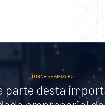
TORNE-SE MEMBRO
 parte desta impor
ade empresarial de