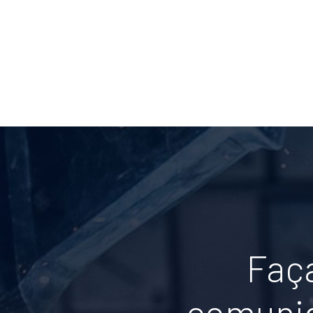
Faça
comunid