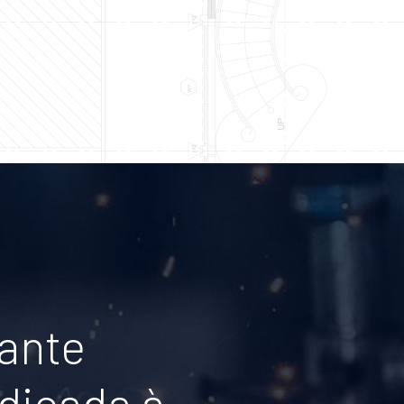
tante
dicada à