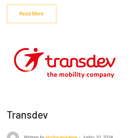
Read More
Transdev
Junho 10, 2024
Written by
proforumadmin